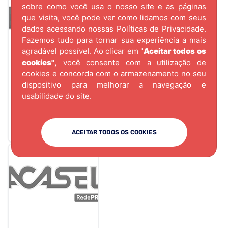
sobre como você usa o nosso site e as páginas
que visita, você pode ver como lidamos com seus
dados acessando nossas
Políticas de Privacidade.
Fazemos tudo para tornar sua experiência a mais
agradável possível. Ao clicar em "
Aceitar todos os
cookies"
,
você consente com a utilização de
cookies e concorda com o armazenamento no seu
CÓD.
2444
dispositivo para melhorar a navegação e
SUPORTE P/PRAT
usabilidade do site.
MAO FRANCESA
200X300MM-
CROMADO
ACEITAR TODOS OS COOKIES