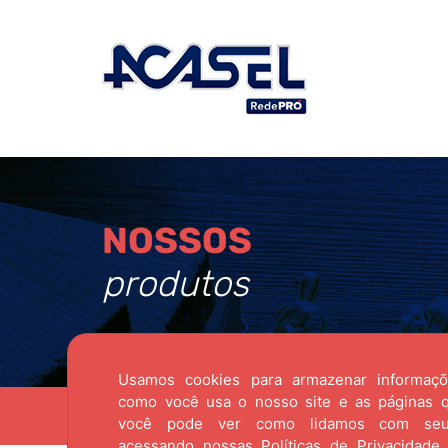
NOSSOS
produtos
Usamos cookies para armazenar informaç
como você usa o nosso site e as páginas qu
Acessórios para
Acessórios para
Chap
você pode ver como lidamos com se
Máquinas
Móveis
acessando nossas
Políticas de Privacidade.