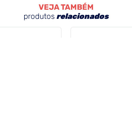
VEJA TAMBÉM
produtos
relacionados
CÓD.
3187
CÓD.
9894
PUXADOR DES-162 15
JG LONA
JATEADO 06MTS