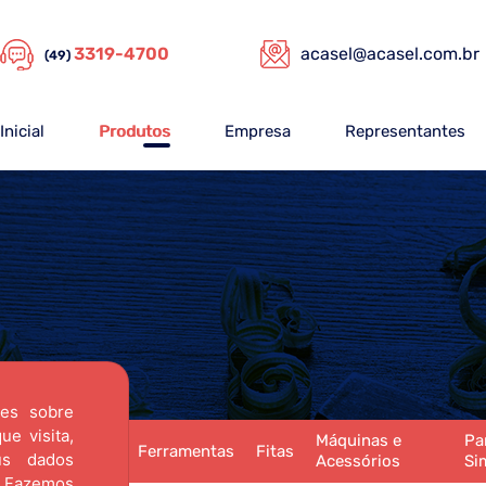
3319-4700
acasel@acasel.com.br
(49)
Inicial
Produtos
Empresa
Representantes
ões sobre
e visita,
Máquinas e
Pa
as
Esquadrias
Ferramentas
Fitas
us dados
Acessórios
Si
Fazemos