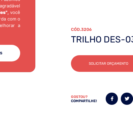
agradável
ies"
,
você
TEADO 06MT
orda com o
elhorar a
3206
TRILHO DES-0
ES
SOLICITAR ORÇAMENTO
GOSTOU?
COMPARTILHE!