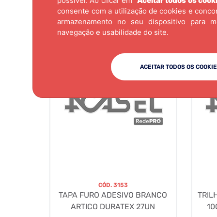
possível. Ao clicar em "
Aceitar todos os cook
consente com a utilização de cookies e conc
armazenamento no seu dispositivo para m
navegação e usabilidade do site.
ACEITAR TODOS OS COOKI
CÓD.
3153
TAPA FURO ADESIVO BRANCO
TRIL
ARTICO DURATEX 27UN
10