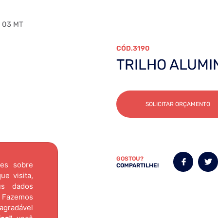
 03 MT
3190
TRILHO ALUMI
SOLICITAR ORÇAMENTO
GOSTOU?
ões sobre
COMPARTILHE!
e visita,
us dados
Fazemos
agradável