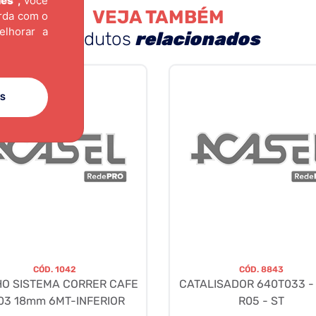
ies"
,
você
VEJA TAMBÉM
orda com o
elhorar a
produtos
relacionados
ES
CÓD.
1042
CÓD.
8843
HO SISTEMA CORRER CAFE
CATALISADOR 640T033 - 
03 18mm 6MT-INFERIOR
R05 - ST