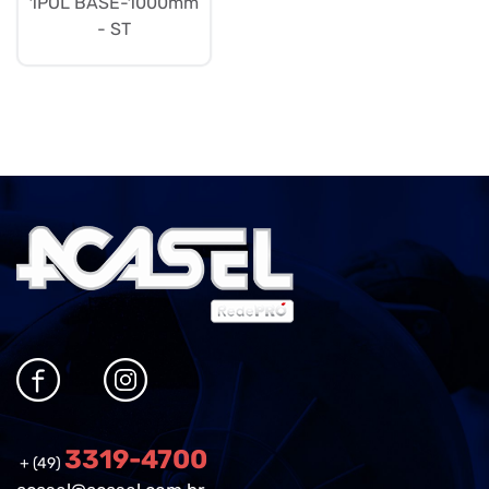
1POL BASE-1000mm
- ST
3319-4700
+ (49)