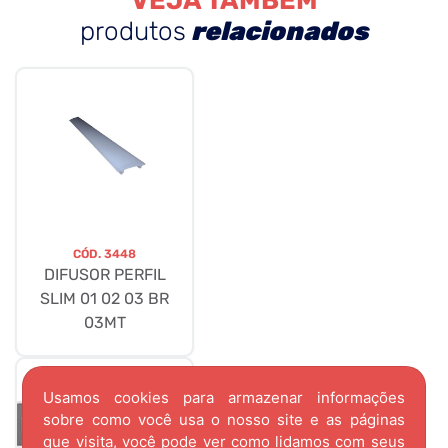
VEJA TAMBÉM
produtos
relacionados
CÓD.
3448
DIFUSOR PERFIL
SLIM 01 02 03 BR
03MT
Usamos cookies para armazenar informações
sobre como você usa o nosso site e as páginas
que visita, você pode ver como lidamos com seus