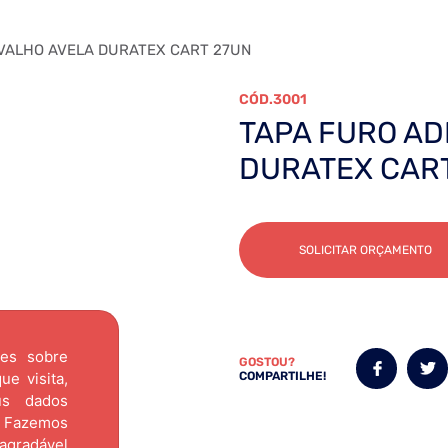
VALHO AVELA DURATEX CART 27UN
3001
TAPA FURO AD
DURATEX CAR
SOLICITAR ORÇAMENTO
ões sobre
GOSTOU?
e visita,
COMPARTILHE!
us dados
Fazemos
agradável