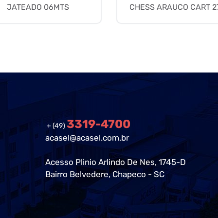
JATEADO 06MTS
CHESS ARAUCO CART 2
3319-4700
+ (49)
acasel@acasel.com.br
Acesso Plinio Arlindo De Nes, 1745-D
Bairro Belvedere, Chapeco - SC