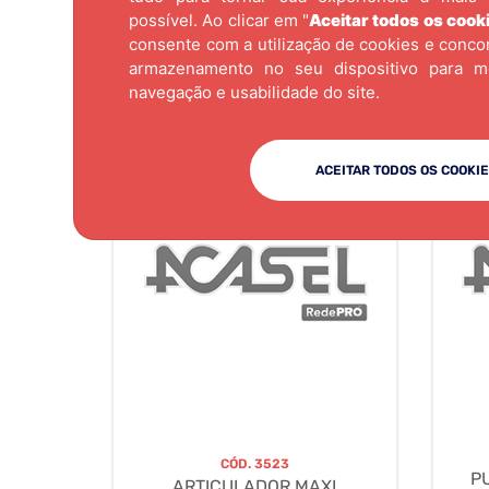
possível. Ao clicar em "
Aceitar todos os cook
consente com a utilização de cookies e conc
armazenamento no seu dispositivo para m
navegação e usabilidade do site.
ACEITAR TODOS OS COOKI
CÓD.
3523
P
ARTICULADOR MAXI