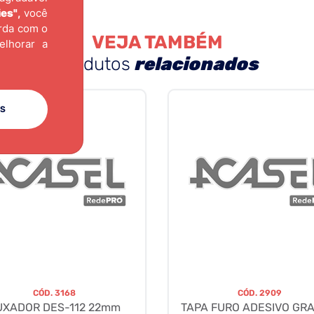
ies"
,
você
orda com o
VEJA TAMBÉM
elhorar a
produtos
relacionados
ES
CÓD.
3168
CÓD.
2909
UXADOR DES-112 22mm
TAPA FURO ADESIVO GRA