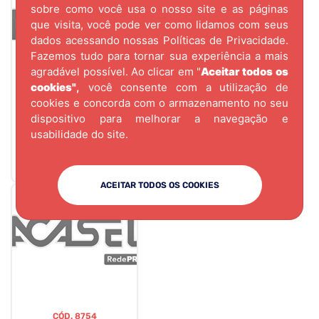
sobre como você usa o nosso site e as páginas
que visita, você pode ver como lidamos com seus
dados acessando nossas
Políticas de Privacidade.
Fazemos tudo para tornar sua experiência a mais
agradável possível. Ao clicar em "
Aceitar todos os
cookies"
,
você consente com a utilização de
cookies e concorda com o armazenamento no seu
CÓD.
3245
dispositivo para melhorar a navegação e
PERFIL DES-147
usabilidade do site.
PARA VIDRO
JATEADO 06MTS
ACEITAR TODOS OS COOKIES
CÓD.
8754