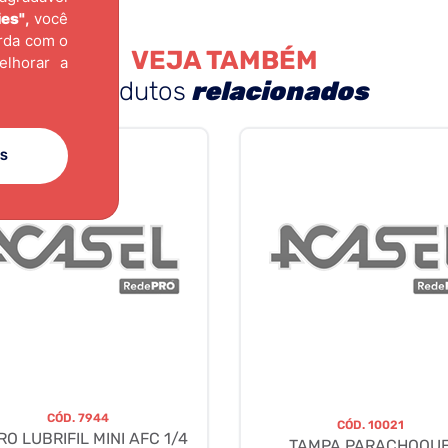
ies"
,
você
orda com o
VEJA TAMBÉM
elhorar a
produtos
relacionados
ES
CÓD.
7944
CÓD.
10021
RO LUBRIFIL MINI AFC 1/4
TAMPA PARACHOQU