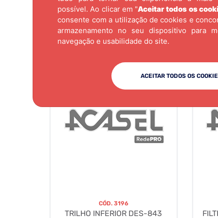
possível. Ao clicar em "
Aceitar todos os cook
consente com a utilização de cookies e conc
armazenamento no seu dispositivo para m
navegação e usabilidade do site.
ACEITAR TODOS OS COOKI
CÓD.
3196
TRILHO INFERIOR DES-843
FILT