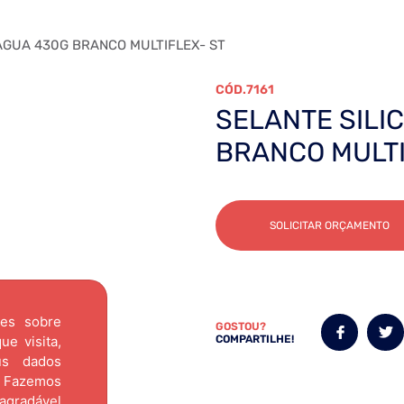
AGUA 430G BRANCO MULTIFLEX- ST
7161
SELANTE SILI
BRANCO MULTI
SOLICITAR ORÇAMENTO
ões sobre
GOSTOU?
e visita,
COMPARTILHE!
us dados
Fazemos
agradável