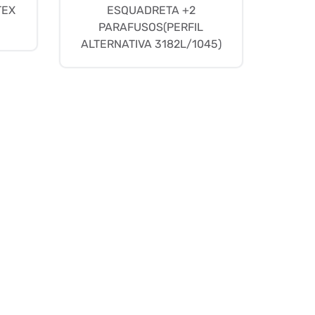
TEX
ESQUADRETA +2
PARAFUSOS(PERFIL
ALTERNATIVA 3182L/1045)
Produtos
Empresa
Representantes
Trabalhe Conosco
Blog
Contato