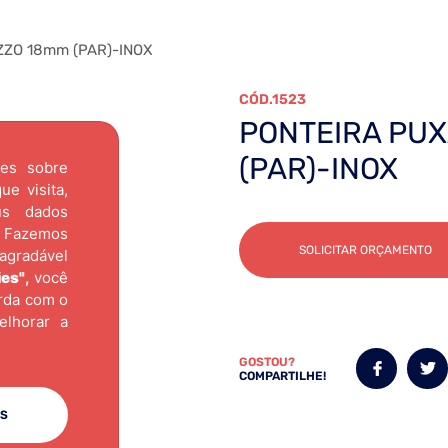
ZO 18mm (PAR)-INOX
1523
PONTEIRA PU
(PAR)-INOX
ões sobre
e visita,
us dados
Fazemos
SOLICITAR ORÇAMENTO
agradável
ies"
,
você
orda com o
elhorar a
GOSTOU?
COMPARTILHE!
ES