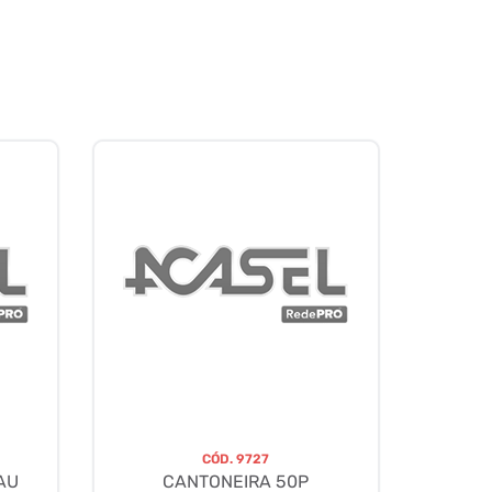
CÓD.
9727
AU
CANTONEIRA 50P