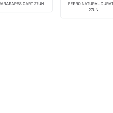
UARARAPES CART 27UN
FERRO NATURAL DURA
27UN
3319-4700
+ (49)
acasel@acasel.com.br
Acesso Plinio Arlindo De Nes, 1745-D
Bairro Belvedere, Chapeco - SC