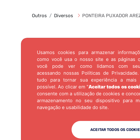
Outros
Diversos
PONTEIRA PUXADOR AREZ
Usamos cookies para armazenar informaç
como você usa o nosso site e as páginas qu
você pode ver como lidamos com se
acessando nossas
Políticas de Privacidade.
tudo para tornar sua experiência a mais 
possível. Ao clicar em "
Aceitar todos os cook
consente com a utilização de cookies e conc
armazenamento no seu dispositivo para m
navegação e usabilidade do site.
ACEITAR TODOS OS COOKI