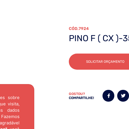
7924
PINO F ( CX )-
SOLICITAR ORÇAMENTO
GOSTOU?
ões sobre
COMPARTILHE!
e visita,
us dados
Fazemos
agradável