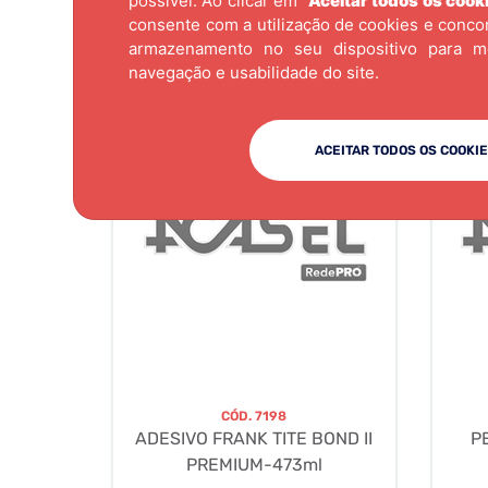
possível. Ao clicar em "
Aceitar todos os cook
consente com a utilização de cookies e conc
armazenamento no seu dispositivo para m
navegação e usabilidade do site.
ACEITAR TODOS OS COOKI
CÓD.
7198
ADESIVO FRANK TITE BOND II
P
PREMIUM-473ml