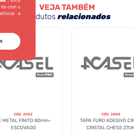
ies"
,
você
VEJA TAMBÉM
orda com o
elhorar a
produtos
relacionados
ES
CÓD.
2052
CÓD.
2888
E METAL FINITO 80mm-
TAPA FURO ADESIVO CI
ESCOVADO
CRISTAL CHESS 27U