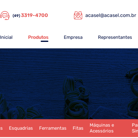
3319-4700
acasel@acasel.com.br
(49)
Inicial
Produtos
Empresa
Representantes
Máquinas e
Pa
as
Esquadrias
Ferramentas
Fitas
Acessórios
Si