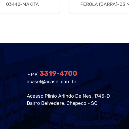
03442-MAKITA
PEROLA (BARRA)-03 
3319-4700
+ (49)
acasel@acasel.com.br
Acesso Plinio Arlindo De Nes, 1745-D
Bairro Belvedere, Chapeco - SC