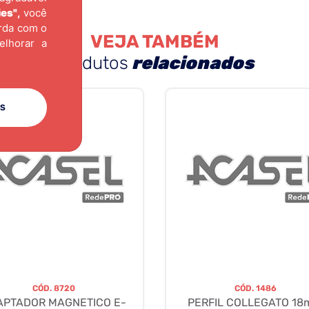
ies"
,
você
orda com o
VEJA TAMBÉM
elhorar a
produtos
relacionados
ES
CÓD.
8720
CÓD.
1486
APTADOR MAGNETICO E-
PERFIL COLLEGATO 1