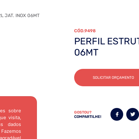
L JAT. INOX 06MT
9498
PERFIL ESTRUT
06MT
SOLICITAR ORÇAMENTO
ões sobre
GOSTOU?
e visita,
COMPARTILHE!
us dados
Fazemos
agradável