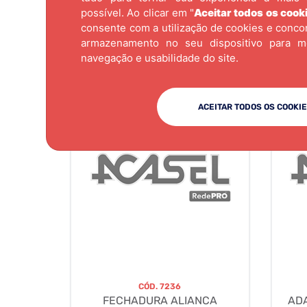
possível. Ao clicar em "
Aceitar todos os cook
consente com a utilização de cookies e conc
armazenamento no seu dispositivo para m
navegação e usabilidade do site.
ACEITAR TODOS OS COOKI
CÓD.
7236
FECHADURA ALIANCA
AD