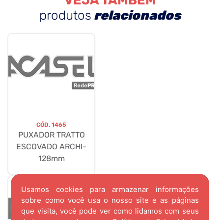
VEJA TAMBÉM
produtos
relacionados
CÓD.
1465
PUXADOR TRATTO
ESCOVADO ARCHI-
128mm
Usamos cookies para armazenar informações
sobre como você usa o nosso site e as páginas
que visita, você pode ver como lidamos com seus