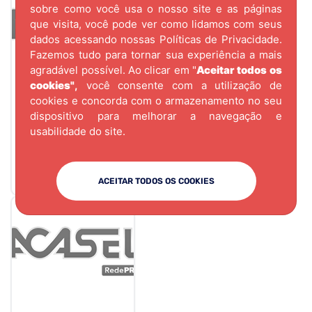
sobre como você usa o nosso site e as páginas
que visita, você pode ver como lidamos com seus
dados acessando nossas
Políticas de Privacidade.
Fazemos tudo para tornar sua experiência a mais
agradável possível. Ao clicar em "
Aceitar todos os
cookies"
,
você consente com a utilização de
cookies e concorda com o armazenamento no seu
CÓD.
4125
dispositivo para melhorar a navegação e
DIVISORIA PARA
usabilidade do site.
GAVETA 2.5mm
740X480 GRAFITE-
0706
ACEITAR TODOS OS COOKIES