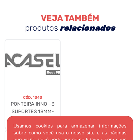
VEJA TAMBÉM
produtos
relacionados
CÓD.
1343
PONTEIRA INNO +3
SUPORTES 18MM-
ORO
Usamos cookies para armazenar informações
sobre como você usa o nosso site e as páginas
que visita, você pode ver como lidamos com seus