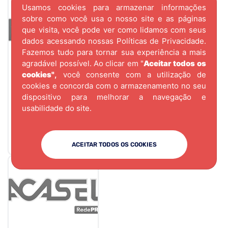
Usamos cookies para armazenar informações
sobre como você usa o nosso site e as páginas
que visita, você pode ver como lidamos com seus
dados acessando nossas
Políticas de Privacidade.
Fazemos tudo para tornar sua experiência a mais
agradável possível. Ao clicar em "
Aceitar todos os
cookies"
,
você consente com a utilização de
cookies e concorda com o armazenamento no seu
CÓD.
2079
dispositivo para melhorar a navegação e
PE DE ALUMINIO
usabilidade do site.
QUADRADO 100mm
40X40 C. REG
PLAST-INOX
ACEITAR TODOS OS COOKIES