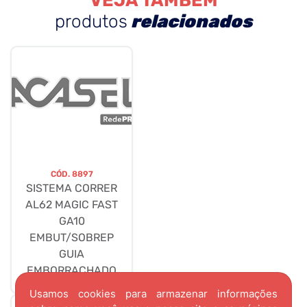
VEJA TAMBÉM
produtos
relacionados
CÓD.
8897
SISTEMA CORRER
AL62 MAGIC FAST
GA10
EMBUT/SOBREP
GUIA
EMBORRACHADO
Usamos cookies para armazenar informações