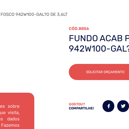
FOSCO 942W100-GAL?O DE 3,6LT
8856
FUNDO ACAB 
942W100-GAL?
SOLICITAR ORÇAMENTO
GOSTOU?
ões sobre
COMPARTILHE!
e visita,
us dados
Fazemos