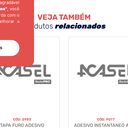
agradável
ies"
,
você
orda com o
VEJA TAMBÉM
elhorar a
produtos
relacionados
ES
CÓD.
2983
CÓD.
9077
TAPA FURO ADESIVO
ADESIVO INSTANTANEO A