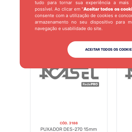
tudo para tornar sua experiência a mais 
possível. Ao clicar em "
Aceitar todos os cook
consente com a utilização de cookies e conc
armazenamento no seu dispositivo para m
navegação e usabilidade do site.
ACEITAR TODOS OS COOKI
CÓD.
3188
PUXADOR DES-270 15mm