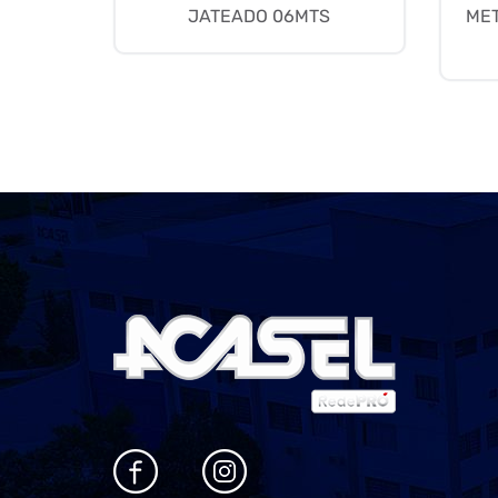
JATEADO 06MTS
ME