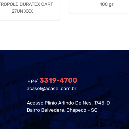
TROPOLE DURATEX CART
100 gr
27UN XXX
3319-4700
+ (49)
acasel@acasel.com.br
Acesso Plinio Arlindo De Nes, 1745-D
Bairro Belvedere, Chapeco - SC