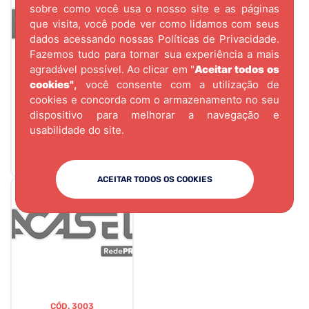
sobre como você usa o nosso site e as páginas
que visita, você pode ver como lidamos com seus
dados acessando nossas
Políticas de Privacidade.
Fazemos tudo para tornar sua experiência a mais
agradável possível. Ao clicar em "
Aceitar todos os
cookies"
,
você consente com a utilização de
cookies e concorda com o armazenamento no seu
CÓD.
3023
dispositivo para melhorar a navegação e
TAPA FURO ADESIVO
usabilidade do site.
ATENNA ARAUCO
CART 27UN
ACEITAR TODOS OS COOKIES
CÓD.
3003