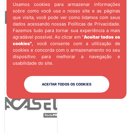
Usamos cookies para armazenar informações
sobre como você usa o nosso site e as páginas
que visita, você pode ver como lidamos com seus
dados acessando nossas
Políticas de Privacidade.
Fazemos tudo para tornar sua experiência a mais
agradável possível. Ao clicar em "
Aceitar todos os
cookies"
,
você consente com a utilização de
cookies e concorda com o armazenamento no seu
CÓD.
3220
dispositivo para melhorar a navegação e
PERFIL DES-249
usabilidade do site.
15mm INOX
TESTEIRA 06MTS
ACEITAR TODOS OS COOKIES