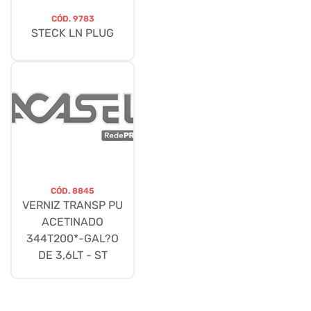
CÓD.
9783
STECK LN PLUG
CÓD.
8845
VERNIZ TRANSP PU
ACETINADO
344T200*-GAL?O
DE 3,6LT - ST