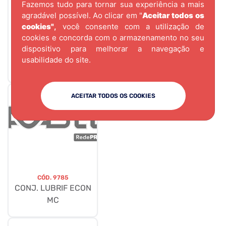
Fazemos tudo para tornar sua experiência a mais
agradável possível. Ao clicar em "
Aceitar todos os
cookies"
,
você consente com a utilização de
CÓD.
3819
cookies e concorda com o armazenamento no seu
FECHADURA PARA
dispositivo para melhorar a navegação e
ROUPEIRO
usabilidade do site.
PLASTICA-MARROM
ACEITAR TODOS OS COOKIES
CÓD.
9785
CONJ. LUBRIF ECON
MC