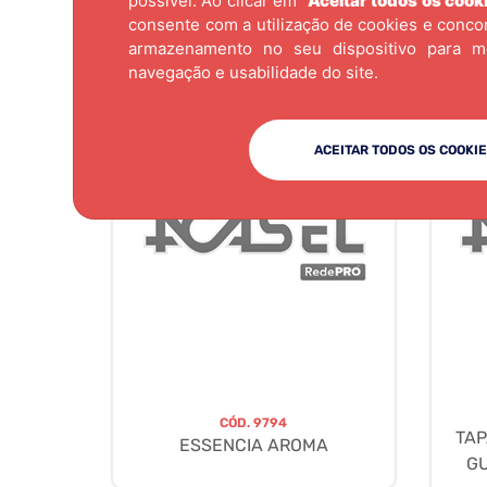
possível. Ao clicar em "
Aceitar todos os cook
consente com a utilização de cookies e conc
armazenamento no seu dispositivo para m
navegação e usabilidade do site.
ACEITAR TODOS OS COOKI
CÓD.
9794
TAP
ESSENCIA AROMA
G