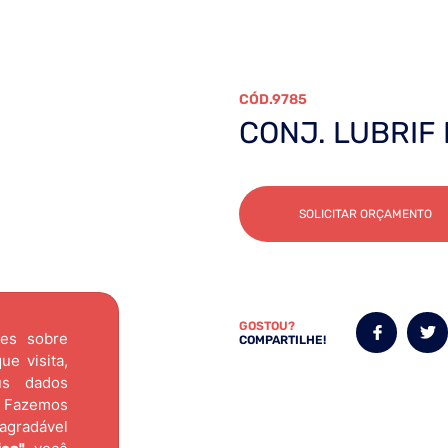
9785
CONJ. LUBRIF
SOLICITAR ORÇAMENTO
GOSTOU?
ões sobre
COMPARTILHE!
e visita,
us dados
Fazemos
agradável