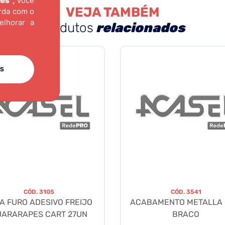
ies"
,
você
VEJA TAMBÉM
orda com o
elhorar a
produtos
relacionados
ES
CÓD.
3105
CÓD.
3541
A FURO ADESIVO FREIJO
ACABAMENTO METALLA 
UARARAPES CART 27UN
BRACO