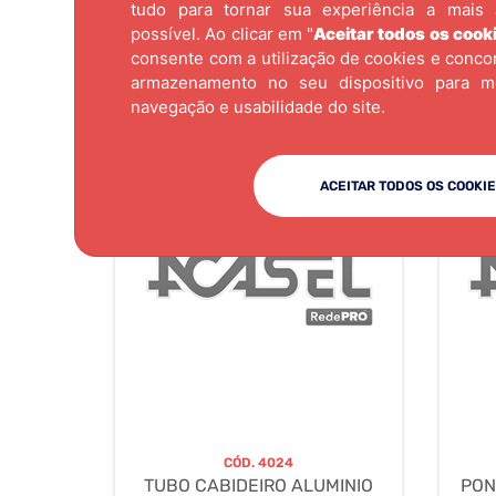
tudo para tornar sua experiência a mais 
possível. Ao clicar em "
Aceitar todos os cook
consente com a utilização de cookies e conc
armazenamento no seu dispositivo para m
navegação e usabilidade do site.
ACEITAR TODOS OS COOKI
CÓD.
4024
TUBO CABIDEIRO ALUMINIO
PON