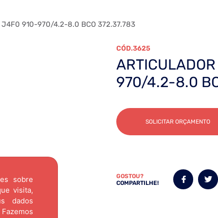
4F0 910-970/4.2-8.0 BCO 372.37.783
3625
ARTICULADOR 
970/4.2-8.0 B
SOLICITAR ORÇAMENTO
GOSTOU?
ões sobre
COMPARTILHE!
e visita,
us dados
Fazemos