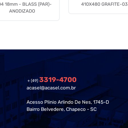
04 18mm - BLASS (PAR)-
410X480 GRAFITE-03
ANODIZADO
3319-4700
+ (49)
acasel@acasel.com.br
Acesso Plinio Arlindo De Nes, 1745-D
Bairro Belvedere, Chapeco - SC