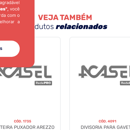
agradável
ies"
,
você
orda com o
VEJA TAMBÉM
elhorar a
produtos
relacionados
ES
CÓD.
1735
CÓD.
4091
TEIRA PUXADOR AREZZO
DIVISORIA PARA GAVE