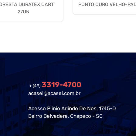
ORESTA DURATEX CART
PONTO OURO VELHO-PA
27UN
3319-4700
+ (49)
acasel@acasel.com.br
Acesso Plinio Arlindo De Nes, 1745-D
Bairro Belvedere, Chapeco - SC