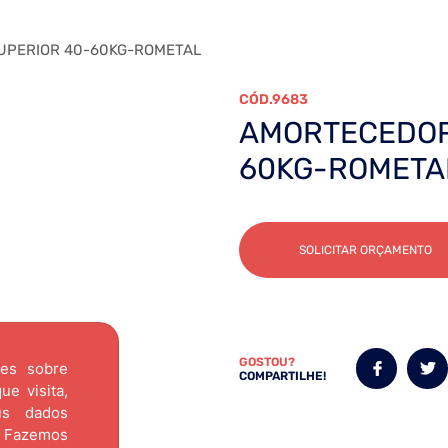
UPERIOR 40-60KG-ROMETAL
9683
AMORTECEDOR 
60KG-ROMETA
SOLICITAR ORÇAMENTO
GOSTOU?
ões sobre
COMPARTILHE!
e visita,
us dados
Fazemos