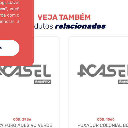
agradável
ies"
,
você
orda com o
VEJA TAMBÉM
elhorar a
produtos
relacionados
ES
CÓD.
2936
CÓD.
1560
PA FURO ADESIVO VERDE
PUXADOR COLONIAL 8