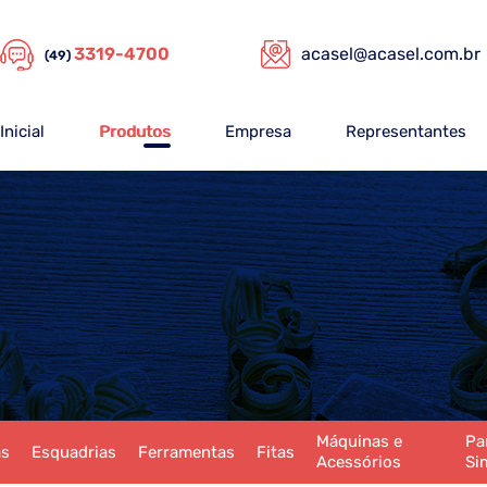
3319-4700
acasel@acasel.com.br
(49)
Inicial
Produtos
Empresa
Representantes
Máquinas e
Pa
as
Esquadrias
Ferramentas
Fitas
Acessórios
Si