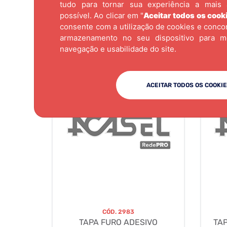
tudo para tornar sua experiência a mais 
possível. Ao clicar em "
Aceitar todos os cook
consente com a utilização de cookies e conc
armazenamento no seu dispositivo para m
navegação e usabilidade do site.
ACEITAR TODOS OS COOKI
CÓD.
2983
TAPA FURO ADESIVO
TA