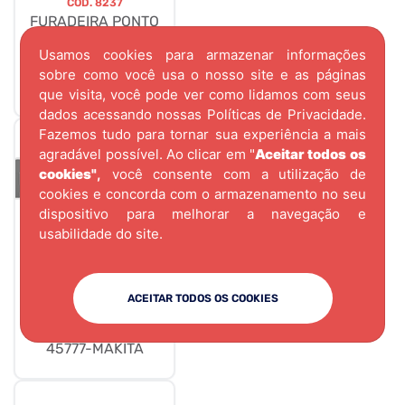
CÓD.
8237
FURADEIRA PONTO
A PONTO IF-8500
Usamos cookies para armazenar informações
220/380V TRIF-
sobre como você usa o nosso site e as páginas
INMES
que visita, você pode ver como lidamos com seus
dados acessando nossas
Políticas de Privacidade.
Fazemos tudo para tornar sua experiência a mais
agradável possível. Ao clicar em "
Aceitar todos os
cookies"
,
você consente com a utilização de
cookies e concorda com o armazenamento no seu
dispositivo para melhorar a navegação e
usabilidade do site.
CÓD.
8506
ACEITAR TODOS OS COOKIES
ADAPTADOR PARA
TRILHOS SP6000 P-
45777-MAKITA