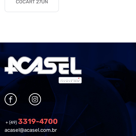
COCART 27UN
3319-4700
+ (49)
acasel@acasel.com.br