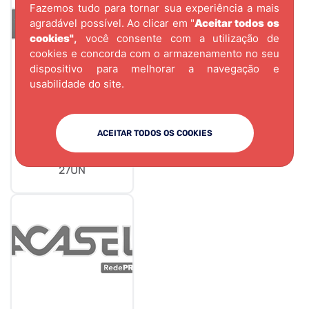
Fazemos tudo para tornar sua experiência a mais
agradável possível. Ao clicar em "
Aceitar todos os
cookies"
,
você consente com a utilização de
cookies e concorda com o armazenamento no seu
dispositivo para melhorar a navegação e
usabilidade do site.
CÓD.
2915
TAPA FURO ADESIVO
ACEITAR TODOS OS COOKIES
SIBERIA
GUARARAPES CART
27UN