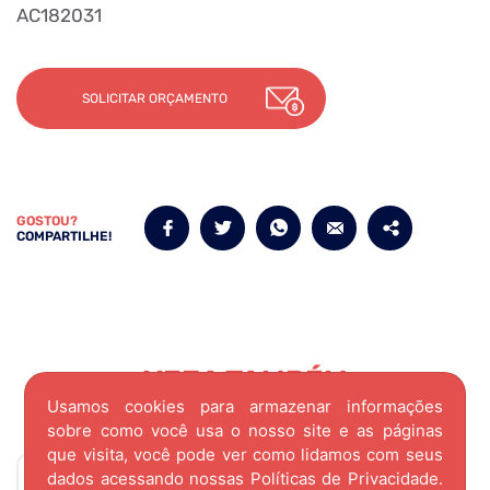
AC182031
SOLICITAR ORÇAMENTO
GOSTOU?
COMPARTILHE!
VEJA TAMBÉM
Usamos cookies para armazenar informações
produtos
relacionados
sobre como você usa o nosso site e as páginas
que visita, você pode ver como lidamos com seus
dados acessando nossas
Políticas de Privacidade.