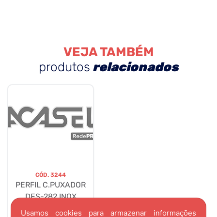
VEJA TAMBÉM
produtos
relacionados
CÓD.
3244
PERFIL C.PUXADOR
DES-282 INOX
06MTS (PONTEIRA)
Usamos cookies para armazenar informações