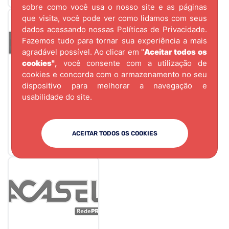
sobre como você usa o nosso site e as páginas
que visita, você pode ver como lidamos com seus
dados acessando nossas
Políticas de Privacidade.
Fazemos tudo para tornar sua experiência a mais
agradável possível. Ao clicar em "
Aceitar todos os
cookies"
,
você consente com a utilização de
cookies e concorda com o armazenamento no seu
dispositivo para melhorar a navegação e
usabilidade do site.
CÓD.
8754
ABRACADEIRA
BRANCA VONDER-
ACEITAR TODOS OS COOKIES
200X3,6 - ST