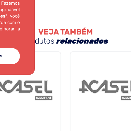
Fazemos
agradável
ies"
,
você
orda com o
elhorar a
VEJA TAMBÉM
produtos
relacionados
ES