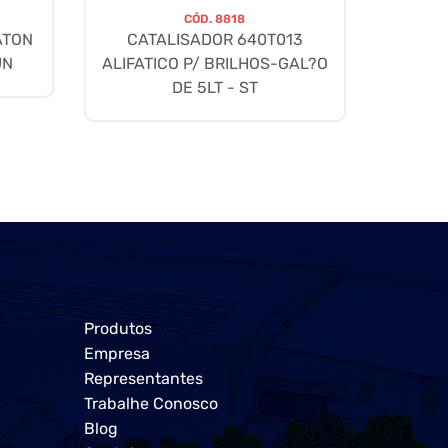
CÓD.
8818
ATON
CATALISADOR 640T013
UN
ALIFATICO P/ BRILHOS-GAL?O
DE 5LT - ST
Produtos
Empresa
Representantes
Trabalhe Conosco
Blog