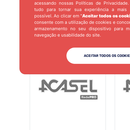
acessando nossas
Políticas de Privacidade.
tudo para tornar sua experiência a mais 
possível. Ao clicar em "
Aceitar todos os cook
consente com a utilização de cookies e conc
armazenamento no seu dispositivo para m
navegação e usabilidade do site.
ACEITAR TODOS OS COOKI