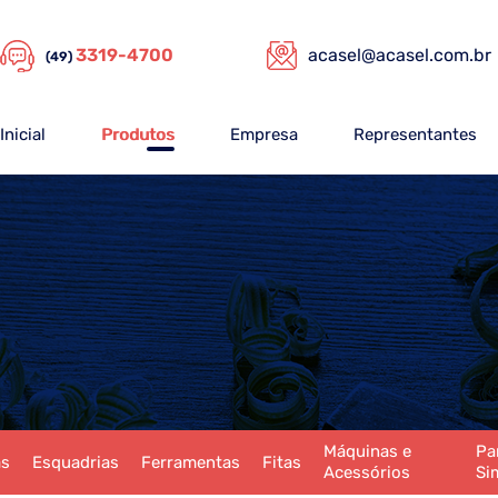
3319-4700
acasel@acasel.com.br
(49)
Inicial
Produtos
Empresa
Representantes
Máquinas e
Pa
as
Esquadrias
Ferramentas
Fitas
Acessórios
Si