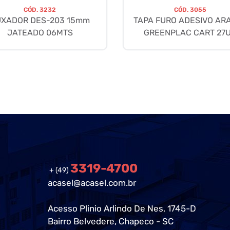
CÓD.
3232
CÓD.
3055
UXADOR DES-203 15mm
TAPA FURO ADESIVO AR
JATEADO 06MTS
GREENPLAC CART 27
3319-4700
+ (49)
acasel@acasel.com.br
Acesso Plinio Arlindo De Nes, 1745-D
Bairro Belvedere, Chapeco - SC