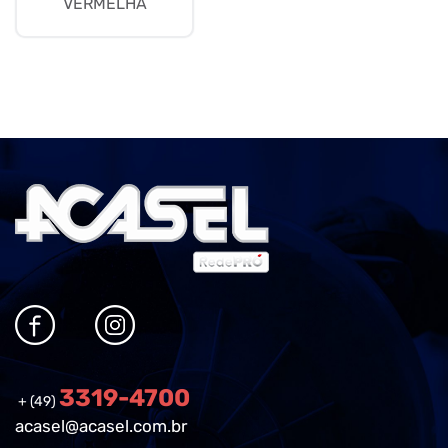
VERMELHA
3319-4700
+ (49)
acasel@acasel.com.br