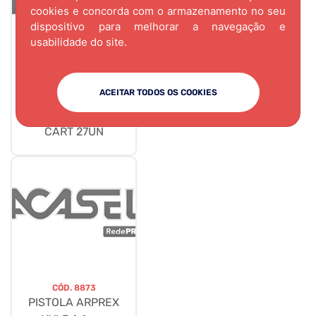
cookies e concorda com o armazenamento no seu
dispositivo para melhorar a navegação e
usabilidade do site.
CÓD.
2835
ACEITAR TODOS OS COOKIES
TAPA FURO ADESIVO
CONNECT ARAUCO
CART 27UN
CÓD.
8873
PISTOLA ARPREX