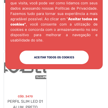
que visita, você pode ver como lidamos com seus
dados acessando nossas
Políticas de Privacidade.
Fazemos tudo para tornar sua experiência a mais
agradável possível. Ao clicar em "
Aceitar todos os
cookies"
,
você consente com a utilização de
CÓD.
1351
cookies e concorda com o armazenamento no seu
PUXADOR RITTO
dispositivo para melhorar a navegação e
ESCOVADO ARCHI-
usabilidade do site.
032mm
ACEITAR TODOS OS COOKIES
CÓD.
3470
PERFIL SLIM LED 01
ALUM. PRETO