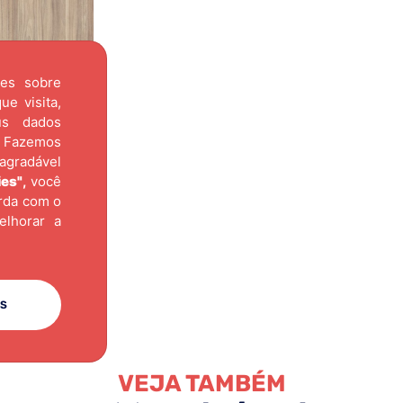
ões sobre
e visita,
us dados
Fazemos
agradável
ies"
,
você
orda com o
elhorar a
ES
VEJA TAMBÉM