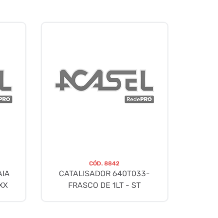
CÓD.
8842
AIA
CATALISADOR 640T033-
XX
FRASCO DE 1LT - ST