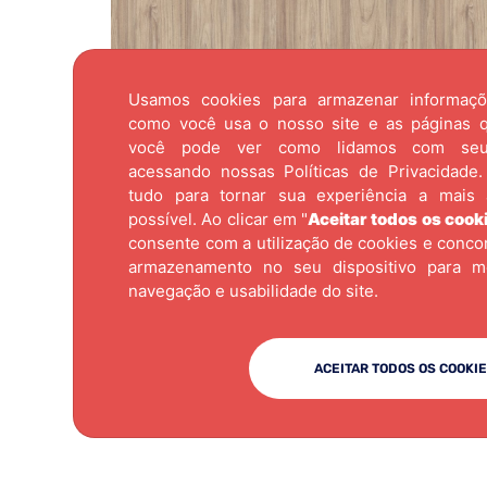
Usamos cookies para armazenar informaç
como você usa o nosso site e as páginas qu
você pode ver como lidamos com se
acessando nossas
Políticas de Privacidade.
tudo para tornar sua experiência a mais 
possível. Ao clicar em "
Aceitar todos os cook
consente com a utilização de cookies e conc
armazenamento no seu dispositivo para m
navegação e usabilidade do site.
ACEITAR TODOS OS COOKI