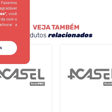
Fazemos
agradável
ies"
,
você
orda com o
elhorar a
VEJA TAMBÉM
produtos
relacionados
ES