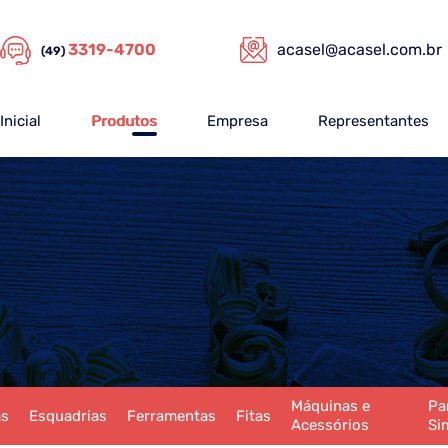
3319-4700
acasel@acasel.com.br
(49)
Inicial
Produtos
Empresa
Representantes
Máquinas e
Pa
as
Esquadrias
Ferramentas
Fitas
Acessórios
Si