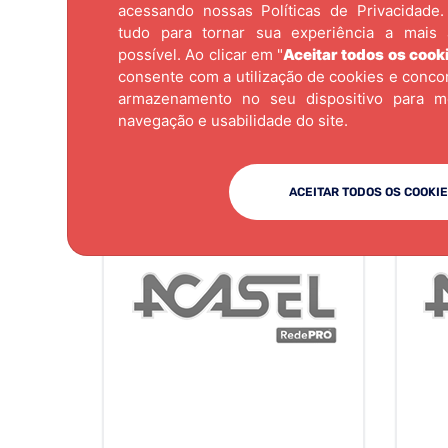
acessando nossas
Políticas de Privacidade.
tudo para tornar sua experiência a mais 
possível. Ao clicar em "
Aceitar todos os cook
consente com a utilização de cookies e conc
armazenamento no seu dispositivo para m
navegação e usabilidade do site.
ACEITAR TODOS OS COOKI