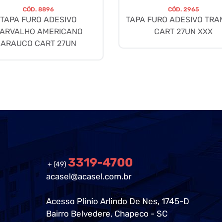
CÓD.
8896
CÓD.
2965
TAPA FURO ADESIVO
TAPA FURO ADESIVO TR
ARVALHO AMERICANO
CART 27UN XXX
ARAUCO CART 27UN
3319-4700
+ (49)
acasel@acasel.com.br
Acesso Plinio Arlindo De Nes, 1745-D
Bairro Belvedere, Chapeco - SC