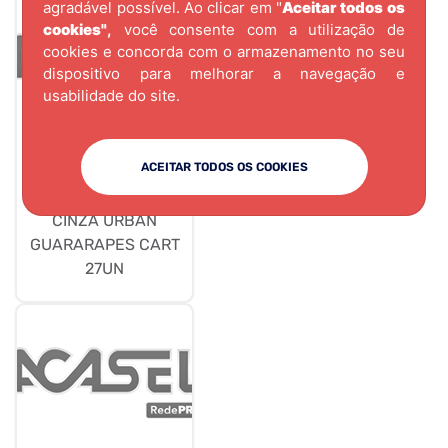
agradável possível. Ao clicar em "
Aceitar todos os
cookies"
,
você consente com a utilização de
cookies e concorda com o armazenamento no seu
dispositivo para melhorar a navegação e
usabilidade do site.
ACEITAR TODOS OS COOKIES
CÓD.
3044
TAPA FURO ADESIVO
CINZA URBAN
GUARARAPES CART
27UN