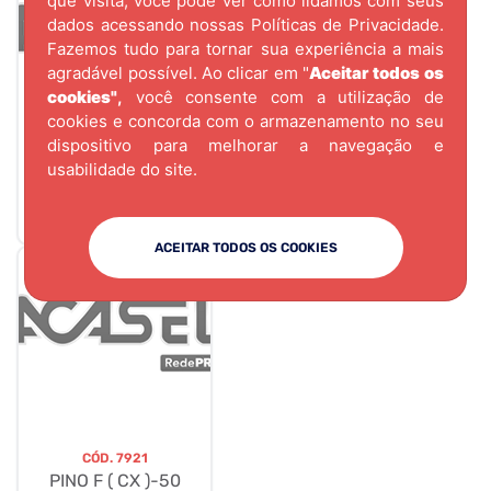
que visita, você pode ver como lidamos com seus
dados acessando nossas
Políticas de Privacidade.
Fazemos tudo para tornar sua experiência a mais
agradável possível. Ao clicar em "
Aceitar todos os
cookies"
,
você consente com a utilização de
cookies e concorda com o armazenamento no seu
dispositivo para melhorar a navegação e
CÓD.
10629
usabilidade do site.
SENSOR DE
PRESSAO OLEO
ACEITAR TODOS OS COOKIES
CÓD.
7921
PINO F ( CX )-50