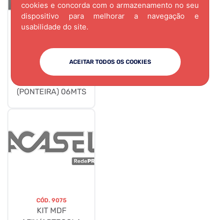
cookies e concorda com o armazenamento no seu
dispositivo para melhorar a navegação e
usabilidade do site.
CÓD.
3175
ACEITAR TODOS OS COOKIES
PUXADOR DES-312
15mm JATEADO
(PONTEIRA) 06MTS
CÓD.
9075
KIT MDF