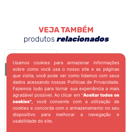
VEJA TAMBÉM
produtos
relacionados
Usamos cookies para armazenar informações
sobre como você usa o nosso site e as páginas
que visita, você pode ver como lidamos com seus
dados acessando nossas
Políticas de Privacidade.
Fazemos tudo para tornar sua experiência a mais
agradável possível. Ao clicar em "
Aceitar todos os
cookies"
,
você consente com a utilização de
CÓD.
1655
cookies e concorda com o armazenamento no seu
SUPORTE FIXACAO
dispositivo para melhorar a navegação e
CHANFRADO/RETO
usabilidade do site.
LINHA THIN 1801