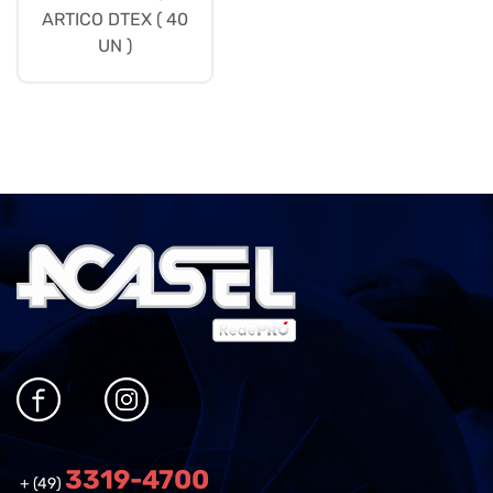
ARTICO DTEX ( 40
UN )
3319-4700
+ (49)