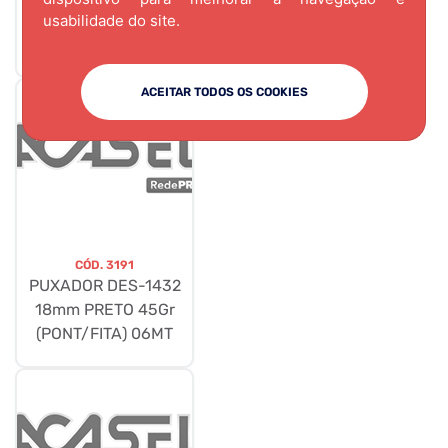
525X440 GRAFITE-
usabilidade do site.
0804
ACEITAR TODOS OS COOKIES
CÓD.
3191
PUXADOR DES-1432
18mm PRETO 45Gr
(PONT/FITA) 06MT