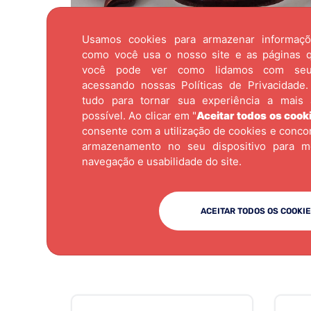
Usamos cookies para armazenar informaç
como você usa o nosso site e as páginas qu
você pode ver como lidamos com se
acessando nossas
Políticas de Privacidade.
tudo para tornar sua experiência a mais 
possível. Ao clicar em "
Aceitar todos os cook
consente com a utilização de cookies e conc
armazenamento no seu dispositivo para m
navegação e usabilidade do site.
ACEITAR TODOS OS COOKI