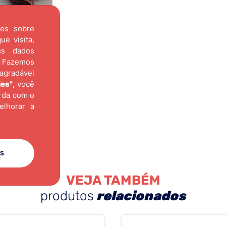
ões sobre
e visita,
us dados
Fazemos
agradável
ies"
,
você
orda com o
elhorar a
ES
VEJA TAMBÉM
produtos
relacionados