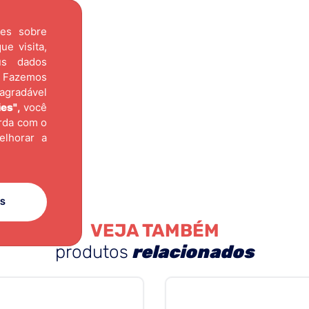
ões sobre
e visita,
us dados
Fazemos
agradável
ies"
,
você
orda com o
elhorar a
ES
VEJA TAMBÉM
produtos
relacionados