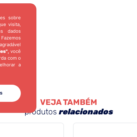
ões sobre
e visita,
us dados
Fazemos
agradável
ies"
,
você
orda com o
elhorar a
ES
VEJA TAMBÉM
produtos
relacionados