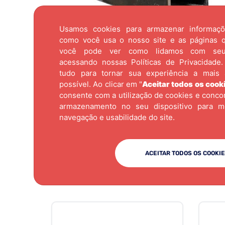
Usamos cookies para armazenar informaç
como você usa o nosso site e as páginas qu
você pode ver como lidamos com se
acessando nossas
Políticas de Privacidade.
tudo para tornar sua experiência a mais 
possível. Ao clicar em "
Aceitar todos os cook
consente com a utilização de cookies e conc
armazenamento no seu dispositivo para m
navegação e usabilidade do site.
ACEITAR TODOS OS COOKI