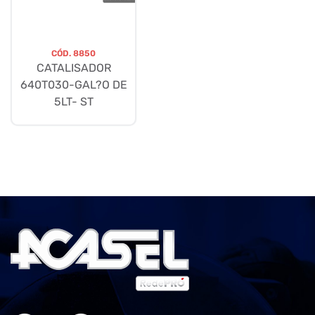
CÓD.
8850
CATALISADOR
640T030-GAL?O DE
5LT- ST