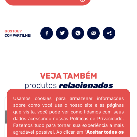
GOSTOU?
COMPARTILHE!
VEJA TAMBÉM
produtos
relacionados
Usamos cookies para armazenar informações
sobre como você usa o nosso site e as páginas
que visita, você pode ver como lidamos com seus
dados acessando nossas
Políticas de Privacidade.
Fazemos tudo para tornar sua experiência a mais
agradável possível. Ao clicar em "
Aceitar todos os