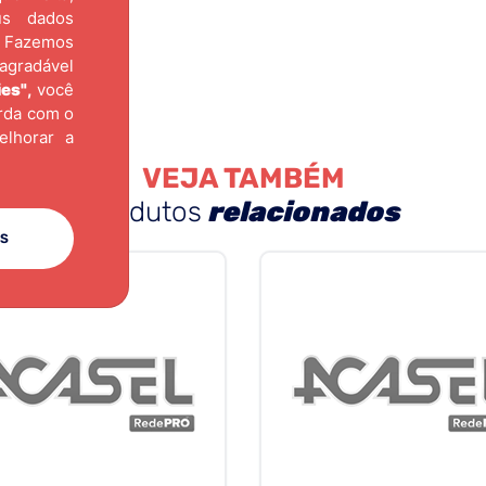
us dados
Fazemos
agradável
ies"
,
você
orda com o
elhorar a
VEJA TAMBÉM
produtos
relacionados
ES