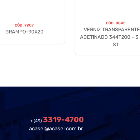
CÓD.
8845
CÓD.
7907
VERNIZ TRANSPARENTE
GRAMPO-90X20
ACETINADO 344T200 - 3,
ST
3319-4700
+ (49)
acasel@acasel.com.br