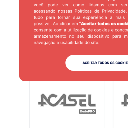
você pode ver como lidamos com se
acessando nossas
Políticas de Privacidade.
tudo para tornar sua experiência a mais 
possível. Ao clicar em "
Aceitar todos os cook
consente com a utilização de cookies e conc
armazenamento no seu dispositivo para m
navegação e usabilidade do site.
ACEITAR TODOS OS COOKI