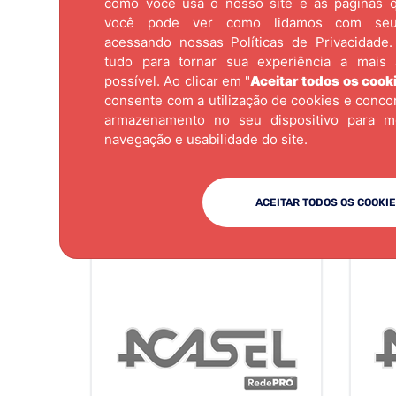
como você usa o nosso site e as páginas qu
você pode ver como lidamos com se
acessando nossas
Políticas de Privacidade.
tudo para tornar sua experiência a mais 
possível. Ao clicar em "
Aceitar todos os cook
consente com a utilização de cookies e conc
armazenamento no seu dispositivo para m
navegação e usabilidade do site.
ACEITAR TODOS OS COOKI