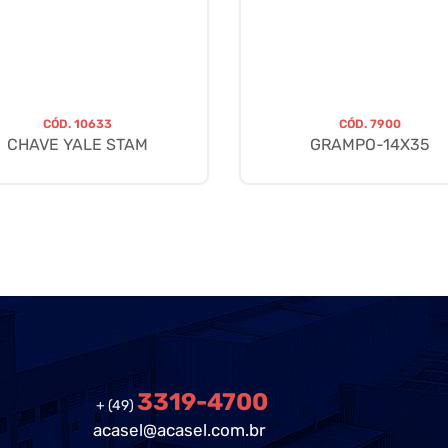
CÓD.
10633
CÓD.
7900
CHAVE YALE STAM
GRAMPO-14X35
3319-4700
+ (49)
acasel@acasel.com.br