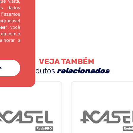
e visita,
us dados
Fazemos
agradável
ies"
,
você
orda com o
elhorar a
VEJA TAMBÉM
ES
produtos
relacionados