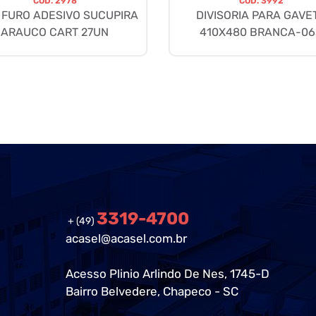
CÓD.
2978
CÓD.
3992
 FURO ADESIVO SUCUPIRA
DIVISORIA PARA GAVE
ARAUCO CART 27UN
410X480 BRANCA-06
3319-4700
+ (49)
acasel@acasel.com.br
Acesso Plinio Arlindo De Nes, 1745-D
Bairro Belvedere, Chapeco - SC