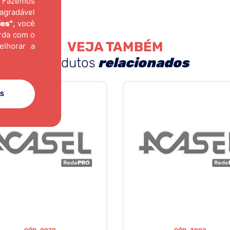
Fazemos
agradável
ies"
,
você
orda com o
VEJA TAMBÉM
elhorar a
produtos
relacionados
ES