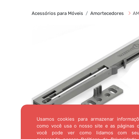
Acessórios para Móveis
Amortecedores
AM
Usamos cookies para armazenar informaç
como você usa o nosso site e as páginas qu
você pode ver como lidamos com se